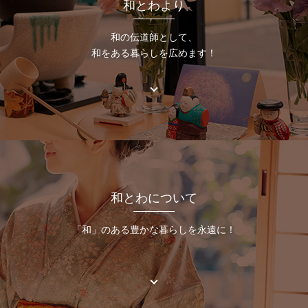
和とわより
和の伝道師として、
和をある暮らしを広めます！
和とわについて
「和」のある豊かな暮らしを永遠に！